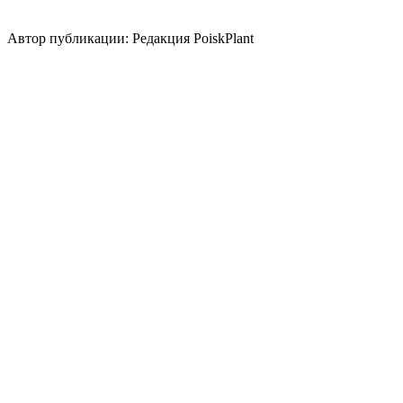
природный/
пейзажный
кантри
средиземноморский
японский
Автор публикации: Редакция PoiskPlant
Войдите
, чтобы оставить отзыв.