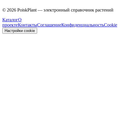
Caprifoliaceae
©
2026
PoiskPlant — электронный справочник растений
Каталог
О
проекте
Контакты
Соглашение
Конфиденциальность
Cookie
Настройки cookie