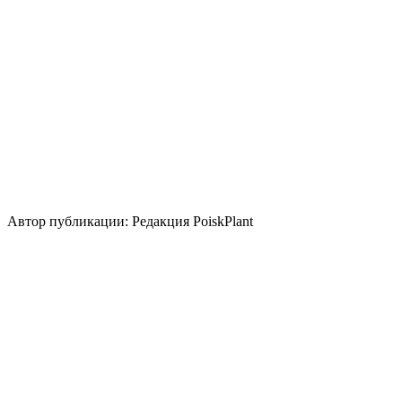
Кислотность почвы
Нейтральная
Размножение
Делением куста и корневища
Использование
лесные посадки
контейнер
бордюр
береговая зона
группа/
монопосадка
миксбордер
альпинарий
Стили сада
природный/
пейзажный
кантри
средиземноморский
японский
Автор публикации: Редакция PoiskPlant
Войдите
, чтобы оставить отзыв.