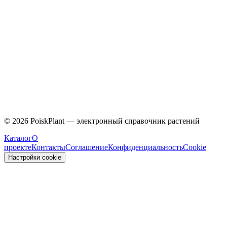
Caprifoliaceae
©
2026
PoiskPlant — электронный справочник растений
Каталог
О
проекте
Контакты
Соглашение
Конфиденциальность
Cookie
Настройки cookie