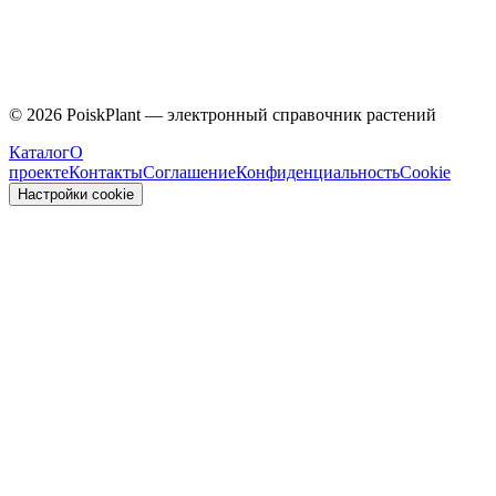
Caprifoliaceae
©
2026
PoiskPlant — электронный справочник растений
Каталог
О
проекте
Контакты
Соглашение
Конфиденциальность
Cookie
Настройки cookie