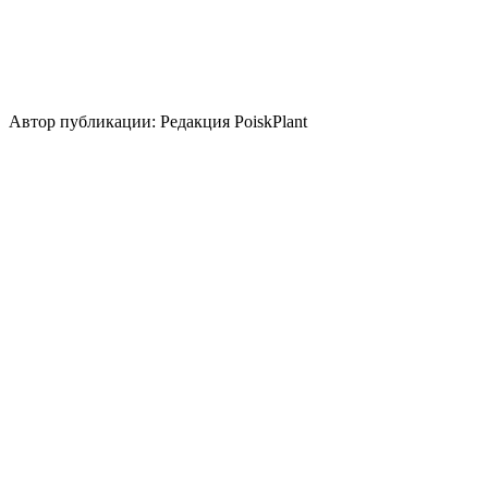
контейнер
бордюр
почвопокровное
группа/
монопосадка
цветник/клумба
миксбордер
альпинарий
Стили сада
природный/пейзажный
кантри
средиземноморский
Использование плодов
медонос
Автор публикации: Редакция PoiskPlant
Войдите
, чтобы оставить отзыв.