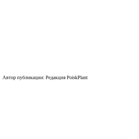
Кислотность почвы
Нейтральная
Кислая
Щелочная
Уровень ухода
Низкие
Размножение
Делением куста и корневища
Зеленый черенок
Использование
для укрепления склона
контейнер
бордюр
почвопокровное
Стили сада
природный/пейзажный
кантри
Автор публикации: Редакция PoiskPlant
Войдите
, чтобы оставить отзыв.