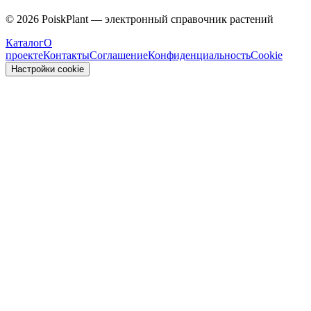
Caprifoliaceae
©
2026
PoiskPlant — электронный справочник растений
Каталог
О
проекте
Контакты
Соглашение
Конфиденциальность
Cookie
Настройки cookie