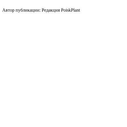
Стили сада
кантри
средиземноморский
японский
Автор публикации: Редакция PoiskPlant
Войдите
, чтобы оставить отзыв.