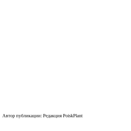
Освещение
Солнце
Полутень
Кислотность почвы
Нейтральная
Кислая
Уровень ухода
Низкие
Размножение
Семена
Делением куста и корневища
Лист
Использование
бордюр
водоем
береговая зона
группа/
монопосадка
цветник/клумба
миксбордер
альпинарий
Стили сада
природный/пейзажный
кантри
Использование плодов
лекарственное растение
медонос
Автор публикации: Редакция PoiskPlant