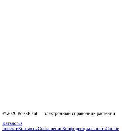
Caprifoliaceae
©
2026
PoiskPlant — электронный справочник растений
Каталог
О
проекте
Контакты
Соглашение
Конфиденциальность
Cookie