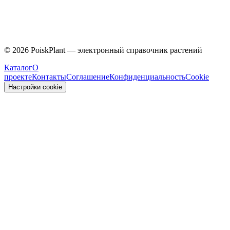
Caprifoliaceae
©
2026
PoiskPlant — электронный справочник растений
Каталог
О
проекте
Контакты
Соглашение
Конфиденциальность
Cookie
Настройки cookie