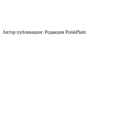
монопосадка
цветник/клумба
миксбордер
альпинарий
Стили сада
природный/пейзажный
кантри
Использование плодов
лекарственное растение
медонос
Автор публикации: Редакция PoiskPlant
Войдите
, чтобы оставить отзыв.