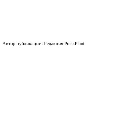
Использование
бордюр
береговая зона
группа/монопосадка
цветник/
клумба
миксбордер
Стили сада
природный/пейзажный
кантри
Использование плодов
лекарственное растение
медонос
Автор публикации: Редакция PoiskPlant
Войдите
, чтобы оставить отзыв.