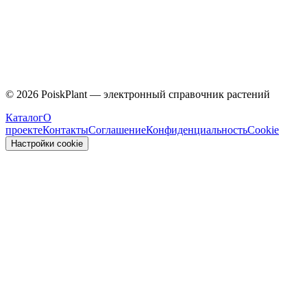
Caprifoliaceae
©
2026
PoiskPlant — электронный справочник растений
Каталог
О
проекте
Контакты
Соглашение
Конфиденциальность
Cookie
Настройки cookie