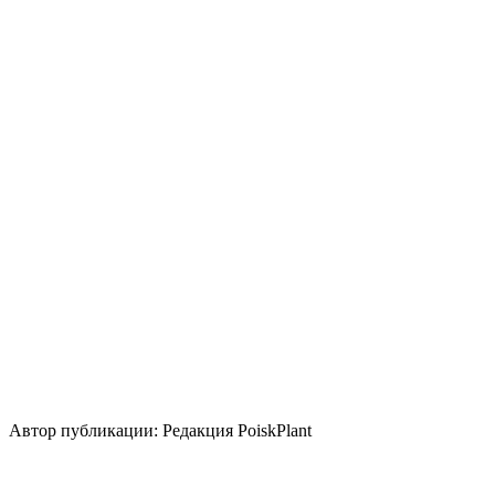
Освещение
Солнце
Полутень
Тень
Кислотность почвы
Нейтральная
Щелочная
Уровень ухода
Средние
Размножение
Семена
Делением куста и корневища
Использование
лесные посадки
контейнер
весенний
акцент
бордюр
береговая зона
группа/
монопосадка
срезка
цветник/
клумба
миксбордер
альпинарий
Стили сада
скандинавский
природный/пейзажный
Автор публикации: Редакция PoiskPlant