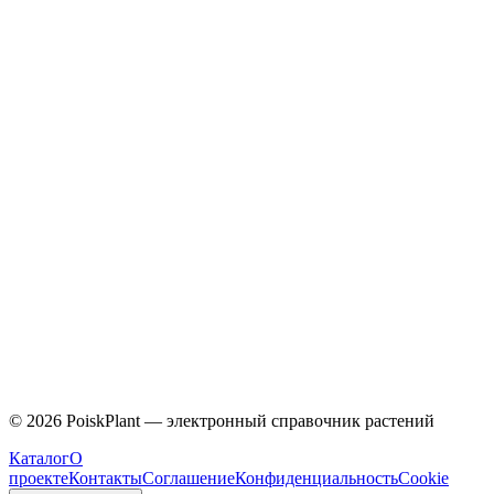
Caprifoliaceae
©
2026
PoiskPlant — электронный справочник растений
Каталог
О
проекте
Контакты
Соглашение
Конфиденциальность
Cookie