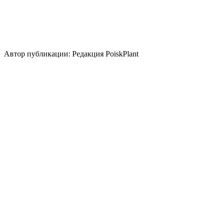
Использование
для укрепления
склона
контейнер
бордюр
почвопокровное
группа/
монопосадка
цветник/клумба
миксбордер
альпинарий
Стили сада
природный/пейзажный
кантри
средиземноморский
Автор публикации: Редакция PoiskPlant
Войдите
, чтобы оставить отзыв.