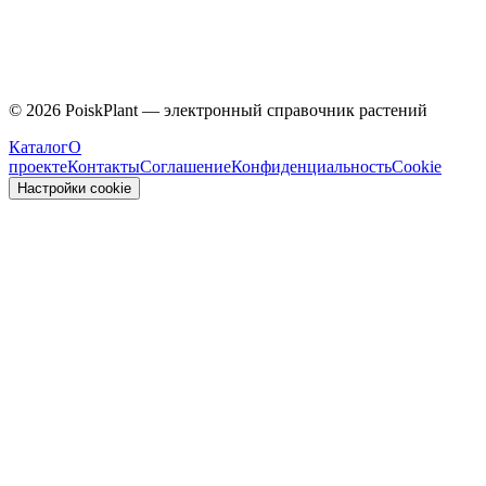
Caprifoliaceae
©
2026
PoiskPlant — электронный справочник растений
Каталог
О
проекте
Контакты
Соглашение
Конфиденциальность
Cookie
Настройки cookie