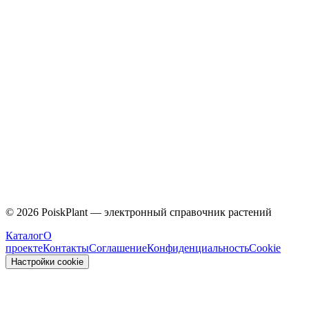
Caprifoliaceae
©
2026
PoiskPlant — электронный справочник растений
Каталог
О
проекте
Контакты
Соглашение
Конфиденциальность
Cookie
Настройки cookie