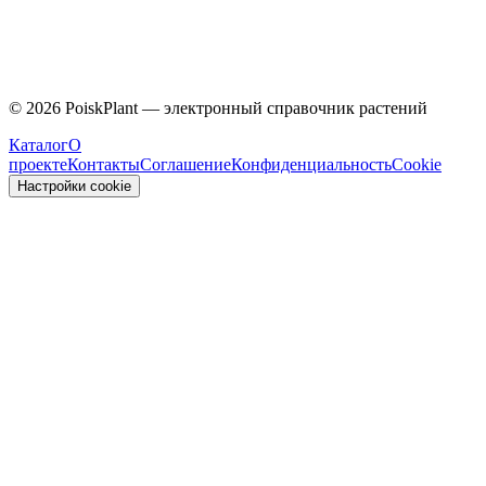
Caprifoliaceae
©
2026
PoiskPlant — электронный справочник растений
Каталог
О
проекте
Контакты
Соглашение
Конфиденциальность
Cookie
Настройки cookie