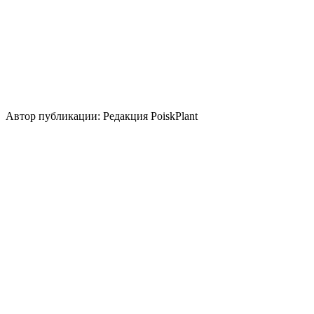
Использование
живая изгородь
группа/монопосадка
срезка
солитер
Стили сада
природный/пейзажный
кантри
средиземноморский
Использование плодов
лекарственное растение
медонос
Автор публикации: Редакция PoiskPlant
Войдите
, чтобы оставить отзыв.