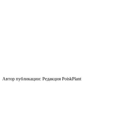
Размножение
Семена
Подземными частями (отпрысками / клубнями /
луковицами и пр.)
Использование
контейнер
бордюр
группа/монопосадка
срезка
цветник/
клумба
миксбордер
Стили сада
кантри
Использование плодов
лекарственное растение
экзотическая национальная
кухня
Автор публикации: Редакция PoiskPlant
Войдите
, чтобы оставить отзыв.