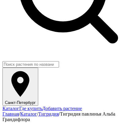
Санкт-Петербург
Каталог
Где купить
Добавить растение
Главная
/
Каталог
/
Тигридия
/
Тигридия павлинья Альба
Грандифлора