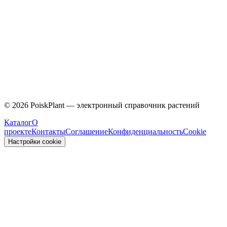
Caprifoliaceae
©
2026
PoiskPlant — электронный справочник растений
Каталог
О
проекте
Контакты
Соглашение
Конфиденциальность
Cookie
Настройки cookie