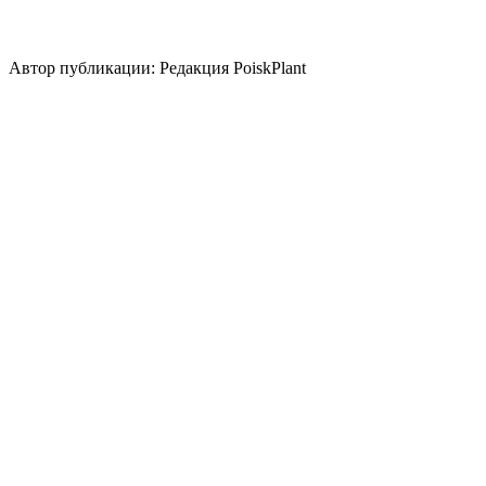
клумба
миксбордер
альпинарий
Стили сада
природный/пейзажный
кантри
Автор публикации: Редакция PoiskPlant
Войдите
, чтобы оставить отзыв.