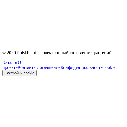
Caprifoliaceae
©
2026
PoiskPlant — электронный справочник растений
Каталог
О
проекте
Контакты
Соглашение
Конфиденциальность
Cookie
Настройки cookie