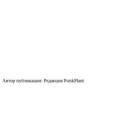
Низкие
Размножение
Зеленый черенок
Одревесневший черенок
Использование
для укрепления склона
весенний акцент
береговая
зона
живая изгородь
осенний акцент
группа/
монопосадка
срезка
солитер
Стили сада
скандинавский
природный/пейзажный
кантри
Использование плодов
медонос
Автор публикации: Редакция PoiskPlant
Войдите
, чтобы оставить отзыв.