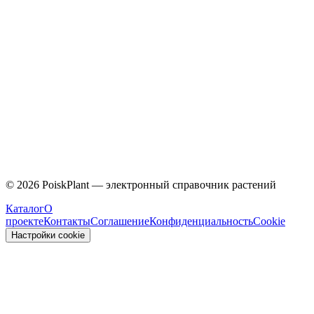
Caprifoliaceae
©
2026
PoiskPlant — электронный справочник растений
Каталог
О
проекте
Контакты
Соглашение
Конфиденциальность
Cookie
Настройки cookie