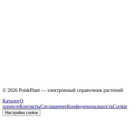
Caprifoliaceae
©
2026
PoiskPlant — электронный справочник растений
Каталог
О
проекте
Контакты
Соглашение
Конфиденциальность
Cookie
Настройки cookie