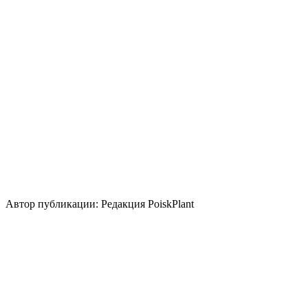
Нейтральная
Кислая
Щелочная
Уровень ухода
Низкие
Размножение
Зеленый черенок
Одревесневший черенок
Использование
для укрепления склона
весенний
акцент
бордюр
береговая зона
почвопокровное
группа/
монопосадка
альпинарий
солитер
Стили сада
скандинавский
природный/
пейзажный
кантри
регулярный
Автор публикации: Редакция PoiskPlant
Войдите
, чтобы оставить отзыв.