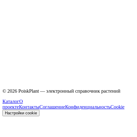
Caprifoliaceae
©
2026
PoiskPlant — электронный справочник растений
Каталог
О
проекте
Контакты
Соглашение
Конфиденциальность
Cookie
Настройки cookie