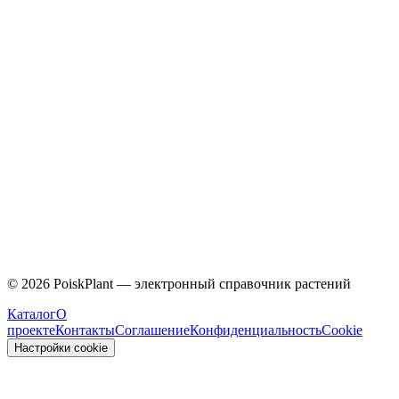
Caprifoliaceae
©
2026
PoiskPlant — электронный справочник растений
Каталог
О
проекте
Контакты
Соглашение
Конфиденциальность
Cookie
Настройки cookie