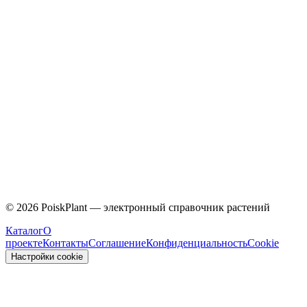
Caprifoliaceae
©
2026
PoiskPlant — электронный справочник растений
Каталог
О
проекте
Контакты
Соглашение
Конфиденциальность
Cookie
Настройки cookie