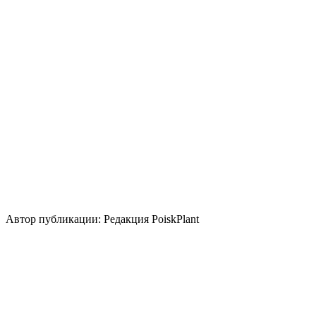
Освещение
Солнце
Полутень
Кислотность почвы
Кислая
Уровень ухода
Средние
Размножение
Зеленый черенок
Одревесневший черенок
Использование
контейнер
весенний акцент
вересковый
сад
миксбордер
солитер
Стили сада
кантри
средиземноморский
японский
Автор публикации: Редакция PoiskPlant
Войдите
, чтобы оставить отзыв.