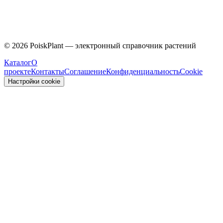
Malvaceae
©
2026
PoiskPlant — электронный справочник растений
Каталог
О
проекте
Контакты
Соглашение
Конфиденциальность
Cookie
Настройки cookie