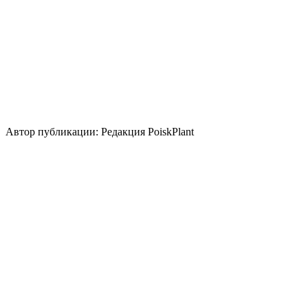
Низкие
Размножение
Семена
Делением куста и корневища
Использование
контейнер
бордюр
миксбордер
альпинарий
солитер
Стили сада
скандинавский
природный/пейзажный
кантри
Автор публикации: Редакция PoiskPlant
Войдите
, чтобы оставить отзыв.