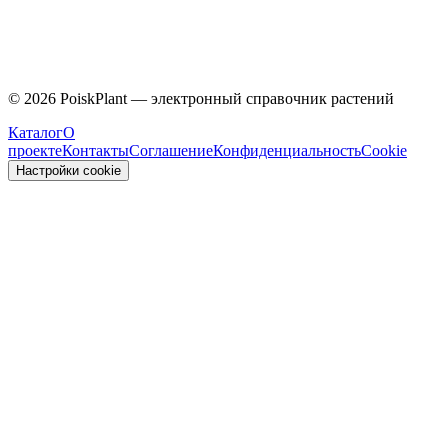
Caprifoliaceae
©
2026
PoiskPlant — электронный справочник растений
Каталог
О
проекте
Контакты
Соглашение
Конфиденциальность
Cookie
Настройки cookie