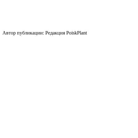
акцент
аллея
миксбордер
солитер
Стили сада
скандинавский
природный/
пейзажный
кантри
регулярный
японский
Использование плодов
лекарственное растение
медонос
плоды для переработки
Автор публикации: Редакция PoiskPlant
Войдите
, чтобы оставить отзыв.