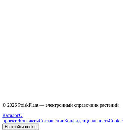
Caprifoliaceae
©
2026
PoiskPlant — электронный справочник растений
Каталог
О
проекте
Контакты
Соглашение
Конфиденциальность
Cookie
Настройки cookie