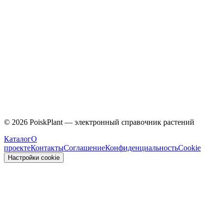
Caprifoliaceae
©
2026
PoiskPlant — электронный справочник растений
Каталог
О
проекте
Контакты
Соглашение
Конфиденциальность
Cookie
Настройки cookie