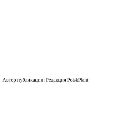
Размножение
Семена
Делением куста и корневища
Использование
лесные посадки
бордюр
береговая зона
группа/
монопосадка
срезка
цветник/клумба
миксбордер
Стили сада
скандинавский
природный/
пейзажный
кантри
средиземноморский
Использование плодов
лекарственное растение
медонос
Автор публикации: Редакция PoiskPlant
Войдите
, чтобы оставить отзыв.