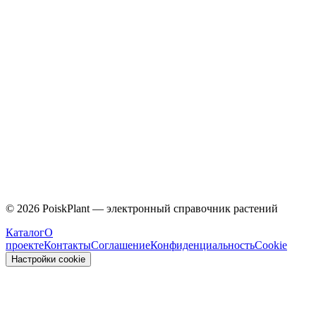
Malvaceae
©
2026
PoiskPlant — электронный справочник растений
Каталог
О
проекте
Контакты
Соглашение
Конфиденциальность
Cookie
Настройки cookie