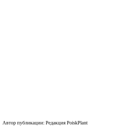
Период вегетации
Круглогодично
Освещение
Полутень
Тень
Уровень ухода
Низкие
Размножение
Семена
Подземными частями (отпрысками / клубнями /
луковицами и пр.)
Использование
контейнер
бордюр
миксбордер
солитер
вертикальное
озеленение
Стили сада
природный/пейзажный
кантри
средиземноморский
Автор публикации: Редакция PoiskPlant