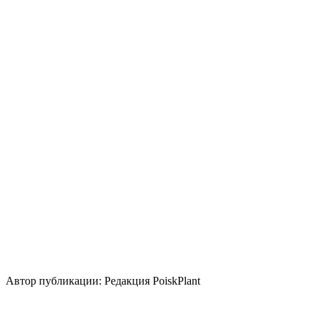
Период вегетации
Круглогодично
Освещение
Солнце
Кислотность почвы
Нейтральная
Кислая
Уровень ухода
Низкие
Размножение
Прививка
Семена
Использование
лесные посадки
для укрепления склона
контейнер
бордюр
б
Стили сада
скандинавский
природный/пейзажный
японский
Автор публикации: Редакция PoiskPlant