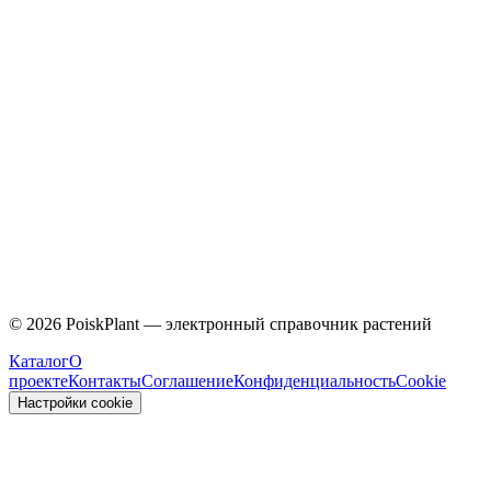
Caprifoliaceae
©
2026
PoiskPlant — электронный справочник растений
Каталог
О
проекте
Контакты
Соглашение
Конфиденциальность
Cookie
Настройки cookie