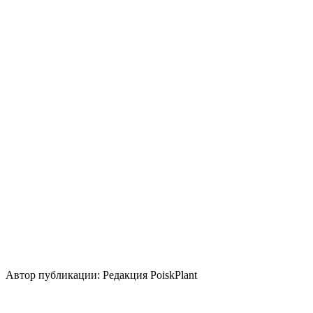
Освещение
Солнце
Кислотность почвы
Нейтральная
Кислая
Уровень ухода
Низкие
Размножение
Прививка
Семена
Использование
лесные посадки
для укрепления склона
живая
изгородь
зимний акцент
группа/монопосадка
вересковый
сад
миксбордер
альпинарий
солитер
Стили сада
скандинавский
природный/
пейзажный
кантри
средиземноморский
Автор публикации: Редакция PoiskPlant