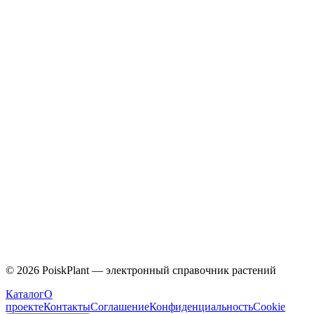
Caprifoliaceae
©
2026
PoiskPlant — электронный справочник растений
Каталог
О
проекте
Контакты
Соглашение
Конфиденциальность
Cookie