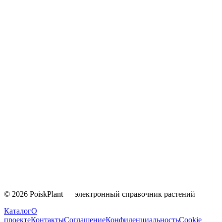
Caprifoliaceae
©
2026
PoiskPlant — электронный справочник растений
Каталог
О
проекте
Контакты
Соглашение
Конфиденциальность
Cookie