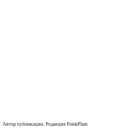
Освещение
Солнце
Кислотность почвы
Нейтральная
Кислая
Уровень ухода
Низкие
Размножение
Прививка
Семена
Использование
лесные посадки
для укрепления
склона
контейнер
бордюр
береговая зона
топиар/
бонсай
зимний акцент
группа/монопосадка
вересковый
сад
миксбордер
альпинарий
Стили сада
скандинавский
природный/пейзажный
японский
Автор публикации: Редакция PoiskPlant