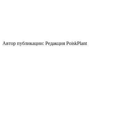
Использование
лесные посадки
для укрепления
склона
контейнер
береговая зона
живая изгородь
топиар/
бонсай
зимний акцент
группа/монопосадка
вересковый
сад
миксбордер
альпинарий
Стили сада
скандинавский
природный/пейзажный
японский
Автор публикации: Редакция PoiskPlant
Войдите
, чтобы оставить отзыв.