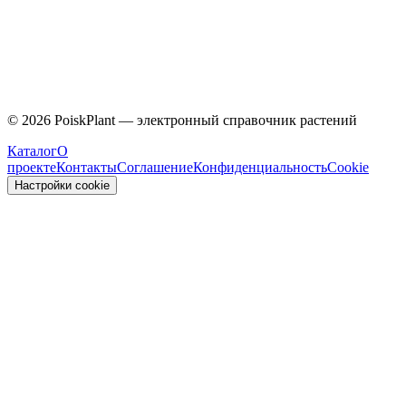
Caprifoliaceae
©
2026
PoiskPlant — электронный справочник растений
Каталог
О
проекте
Контакты
Соглашение
Конфиденциальность
Cookie
Настройки cookie