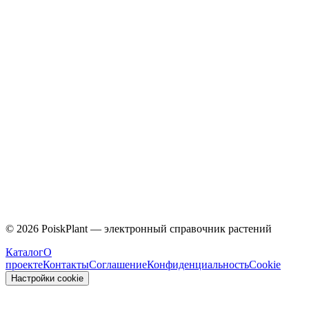
Caprifoliaceae
©
2026
PoiskPlant — электронный справочник растений
Каталог
О
проекте
Контакты
Соглашение
Конфиденциальность
Cookie
Настройки cookie