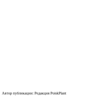
Цвет листвы
Оранжевый
Зеленый
Фиолетовый
Период вегетации
Круглогодично
Освещение
Солнце
Полутень
Уровень ухода
Средние
Размножение
Делением куста и корневища
Использование
контейнер
живая изгородь
группа/монопосадка
Стили сада
японский
Автор публикации: Редакция PoiskPlant