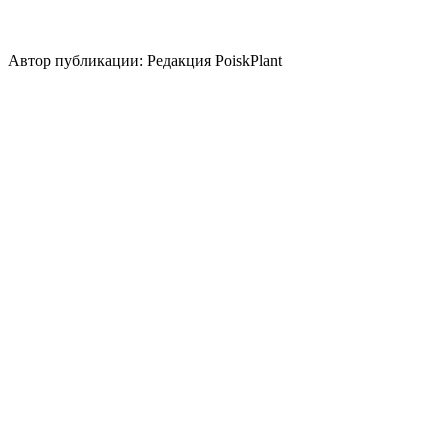
Стили сада
природный/
пейзажный
кантри
средиземноморский
японский
Автор публикации: Редакция PoiskPlant
Войдите
, чтобы оставить отзыв.