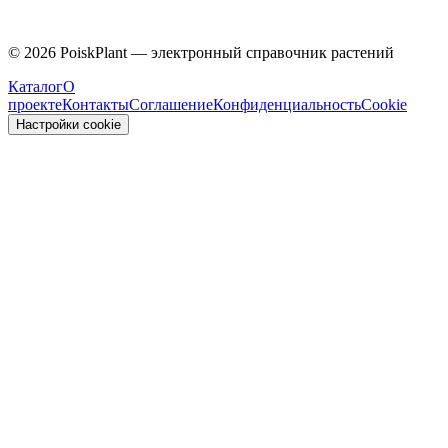
Caprifoliaceae
©
2026
PoiskPlant — электронный справочник растений
Каталог
О
проекте
Контакты
Соглашение
Конфиденциальность
Cookie
Настройки cookie