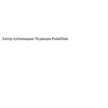
Использование
лесные посадки
береговая зона
почвопокровное
группа/
монопосадка
Стили сада
природный/пейзажный
кантри
Автор публикации: Редакция PoiskPlant
Войдите
, чтобы оставить отзыв.