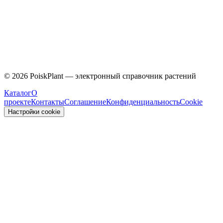
Caprifoliaceae
©
2026
PoiskPlant — электронный справочник растений
Каталог
О
проекте
Контакты
Соглашение
Конфиденциальность
Cookie
Настройки cookie