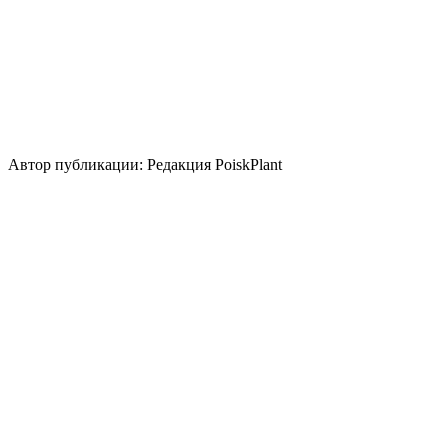
Использование
лесные посадки
для укрепления
склона
контейнер
бордюр
почвопокровное
группа/
монопосадка
цветник/клумба
миксбордер
альпинарий
Стили сада
природный/пейзажный
кантри
Автор публикации: Редакция PoiskPlant
Войдите
, чтобы оставить отзыв.