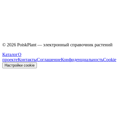
Caprifoliaceae
©
2026
PoiskPlant — электронный справочник растений
Каталог
О
проекте
Контакты
Соглашение
Конфиденциальность
Cookie
Настройки cookie