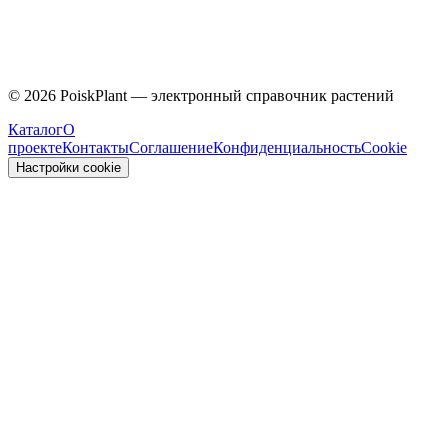
Caprifoliaceae
©
2026
PoiskPlant — электронный справочник растений
Каталог
О
проекте
Контакты
Соглашение
Конфиденциальность
Cookie
Настройки cookie