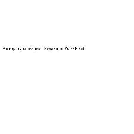
контейнер
бордюр
береговая зона
живая изгородь
группа/
монопосадка
солитер
Стили сада
скандинавский
природный/
пейзажный
кантри
средиземноморский
японский
Использование плодов
лекарственное растение
съедобные свежие
плоды
пряноароматическое растение
плоды для
переработки
Автор публикации: Редакция PoiskPlant
Войдите
, чтобы оставить отзыв.