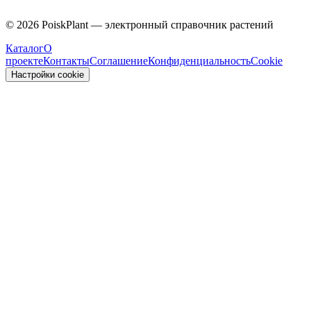
Caprifoliaceae
©
2026
PoiskPlant — электронный справочник растений
Каталог
О
проекте
Контакты
Соглашение
Конфиденциальность
Cookie
Настройки cookie