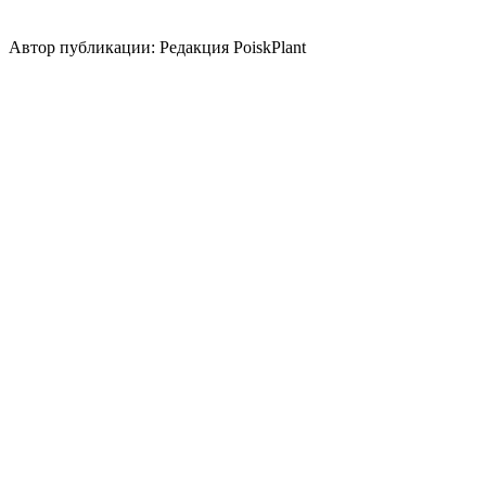
лекарственное растение
съедобные свежие
плоды
медонос
плоды для переработки
Автор публикации: Редакция PoiskPlant
Войдите
, чтобы оставить отзыв.