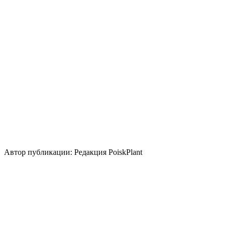
Кислотность почвы
Нейтральная
Кислая
Щелочная
Уровень ухода
Низкие
Размножение
Семена
Делением куста и корневища
Использование
злаковый сад
бордюр
береговая зона
живая
изгородь
группа/монопосадка
миксбордер
Стили сада
природный/пейзажный
кантри
японский
Селекционер
Пит Удольф
Автор публикации: Редакция PoiskPlant
Войдите
, чтобы оставить отзыв.