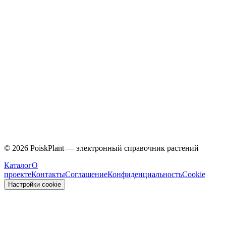
Caprifoliaceae
©
2026
PoiskPlant — электронный справочник растений
Каталог
О
проекте
Контакты
Соглашение
Конфиденциальность
Cookie
Настройки cookie