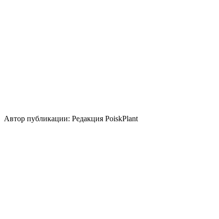
Размножение
Делением куста и корневища
Зеленый черенок
Использование
лесные посадки
бордюр
почвопокровное
группа/
монопосадка
цветник/клумба
миксбордер
альпинарий
Стили сада
природный/пейзажный
кантри
Использование плодов
съедобные свежие плоды
Автор публикации: Редакция PoiskPlant
Войдите
, чтобы оставить отзыв.