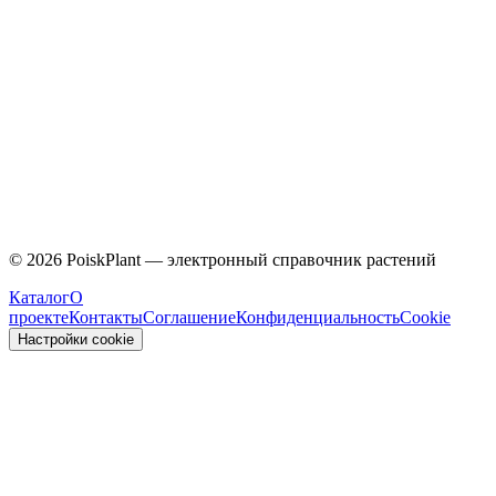
Caprifoliaceae
©
2026
PoiskPlant — электронный справочник растений
Каталог
О
проекте
Контакты
Соглашение
Конфиденциальность
Cookie
Настройки cookie