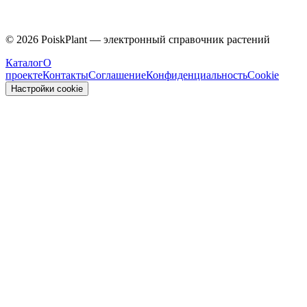
Caprifoliaceae
©
2026
PoiskPlant — электронный справочник растений
Каталог
О
проекте
Контакты
Соглашение
Конфиденциальность
Cookie
Настройки cookie