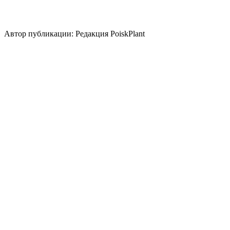
Использование плодов
лекарственное растение
медонос
экзотическая
национальная кухня
Автор публикации: Редакция PoiskPlant
Войдите
, чтобы оставить отзыв.