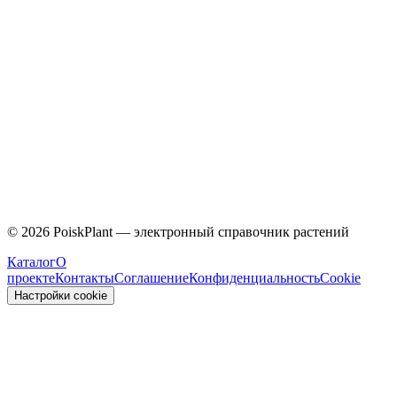
Caprifoliaceae
©
2026
PoiskPlant — электронный справочник растений
Каталог
О
проекте
Контакты
Соглашение
Конфиденциальность
Cookie
Настройки cookie