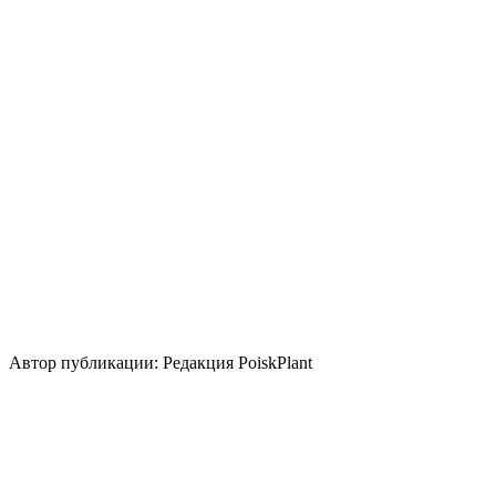
Освещение
Полутень
Тень
Уровень ухода
Низкие
Размножение
Семена
Делением куста и корневища
Использование
лесные посадки
бордюр
береговая зона
группа/
монопосадка
миксбордер
Стили сада
природный/пейзажный
кантри
Автор публикации: Редакция PoiskPlant