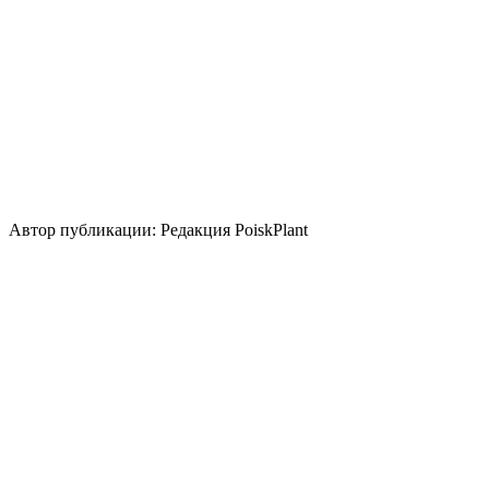
Размножение
Семена
Делением куста и корневища
Использование
лесные посадки
бордюр
водоем
береговая зона
группа/
монопосадка
Стили сада
природный/
пейзажный
кантри
средиземноморский
японский
Автор публикации: Редакция PoiskPlant
Войдите
, чтобы оставить отзыв.