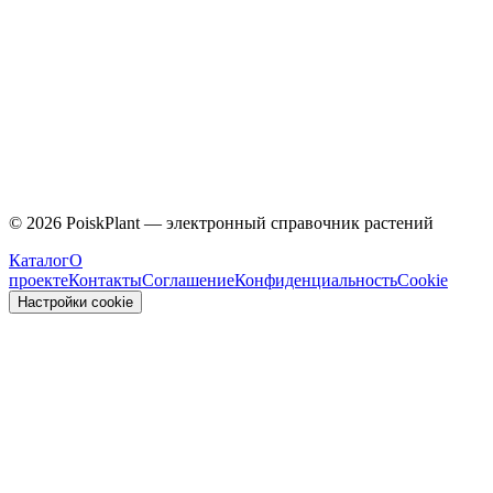
Caprifoliaceae
©
2026
PoiskPlant — электронный справочник растений
Каталог
О
проекте
Контакты
Соглашение
Конфиденциальность
Cookie
Настройки cookie