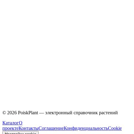
Caprifoliaceae
©
2026
PoiskPlant — электронный справочник растений
Каталог
О
проекте
Контакты
Соглашение
Конфиденциальность
Cookie