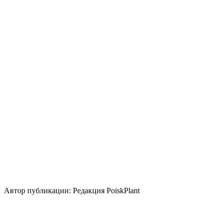
Цветение
Май
Освещение
Полутень
Тень
Уровень ухода
Низкие
Размножение
Семена
Делением куста и корневища
Использование
бордюр
почвопокровное
цветник/клумба
миксбордер
Стили сада
природный/пейзажный
кантри
Использование плодов
лекарственное растение
медонос
Автор публикации: Редакция PoiskPlant