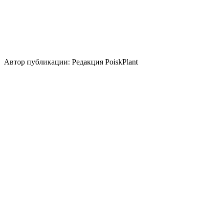
Использование
контейнер
бордюр
группа/монопосадка
цветник/
клумба
миксбордер
Стили сада
кантри
средиземноморский
регулярный
Использование плодов
лекарственное растение
Автор публикации: Редакция PoiskPlant
Войдите
, чтобы оставить отзыв.