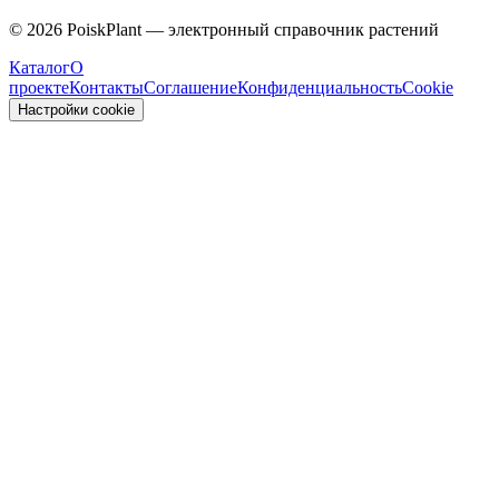
Malvaceae
©
2026
PoiskPlant — электронный справочник растений
Каталог
О
проекте
Контакты
Соглашение
Конфиденциальность
Cookie
Настройки cookie