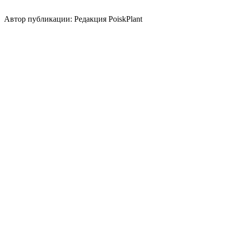
Использование плодов
лекарственное растение
медонос
Автор публикации: Редакция PoiskPlant
Войдите
, чтобы оставить отзыв.