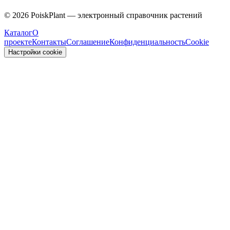
Caprifoliaceae
©
2026
PoiskPlant — электронный справочник растений
Каталог
О
проекте
Контакты
Соглашение
Конфиденциальность
Cookie
Настройки cookie