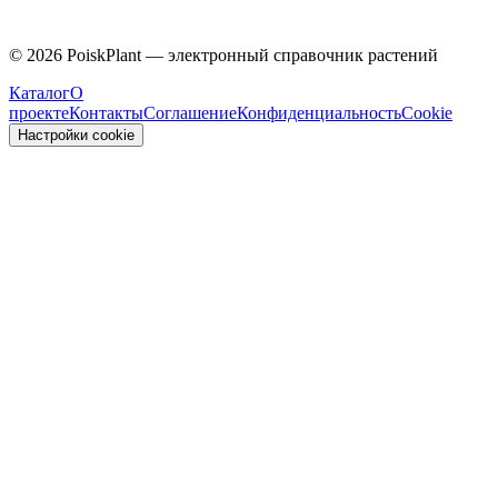
Caprifoliaceae
©
2026
PoiskPlant — электронный справочник растений
Каталог
О
проекте
Контакты
Соглашение
Конфиденциальность
Cookie
Настройки cookie