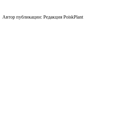
Стили сада
скандинавский
природный/
пейзажный
кантри
средиземноморский
регулярный
японск
Автор публикации: Редакция PoiskPlant
Войдите
, чтобы оставить отзыв.