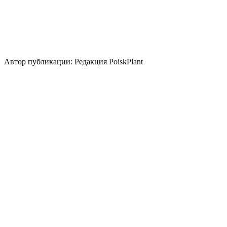
монопосадка
миксбордер
солитер
Стили сада
природный/пейзажный
кантри
средиземноморский
Использование плодов
лекарственное растение
пряноароматическое
растение
составляющее напитков
Автор публикации: Редакция PoiskPlant
Войдите
, чтобы оставить отзыв.