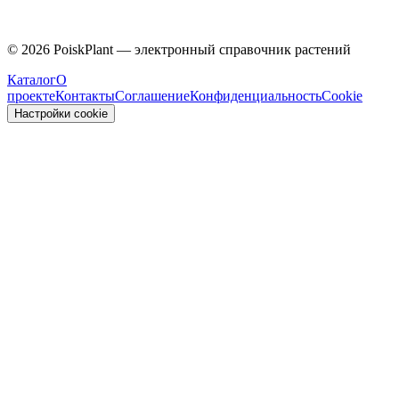
Caprifoliaceae
©
2026
PoiskPlant — электронный справочник растений
Каталог
О
проекте
Контакты
Соглашение
Конфиденциальность
Cookie
Настройки cookie