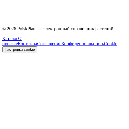
Caprifoliaceae
©
2026
PoiskPlant — электронный справочник растений
Каталог
О
проекте
Контакты
Соглашение
Конфиденциальность
Cookie
Настройки cookie