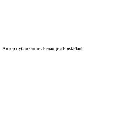
Использование
контейнер
бордюр
группа/монопосадка
срезка
цветник/
клумба
миксбордер
альпинарий
Стили сада
природный/пейзажный
кантри
средиземноморский
Использование плодов
медонос
Автор публикации: Редакция PoiskPlant
Войдите
, чтобы оставить отзыв.