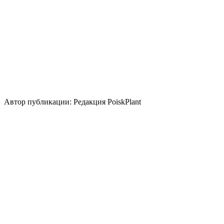
Использование
контейнер
группа/монопосадка
цветник/
клумба
вертикальное озеленение
Стили сада
природный/пейзажный
кантри
средиземноморский
Использование плодов
лекарственное растение
Автор публикации: Редакция PoiskPlant
Войдите
, чтобы оставить отзыв.