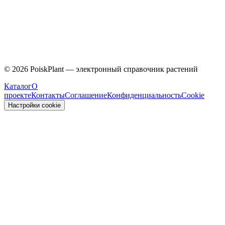
Caprifoliaceae
©
2026
PoiskPlant — электронный справочник растений
Каталог
О
проекте
Контакты
Соглашение
Конфиденциальность
Cookie
Настройки cookie