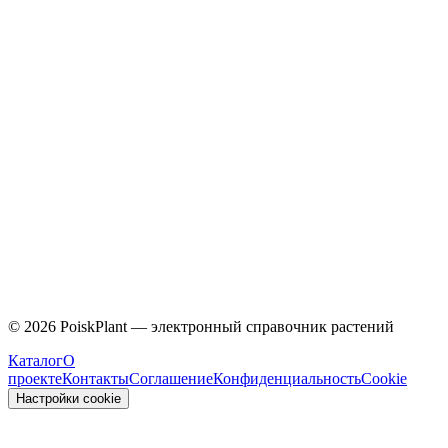
Caprifoliaceae
©
2026
PoiskPlant — электронный справочник растений
Каталог
О
проекте
Контакты
Соглашение
Конфиденциальность
Cookie
Настройки cookie