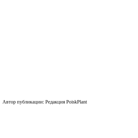
Солнце
Кислотность почвы
Нейтральная
Кислая
Щелочная
Уровень ухода
Низкие
Размножение
Семена
Делением куста и корневища
Использование
контейнер
злаковый сад
бордюр
живая
изгородь
почвопокровное
группа/
монопосадка
миксбордер
альпинарий
Стили сада
скандинавский
природный/
пейзажный
кантри
средиземноморский
Автор публикации: Редакция PoiskPlant