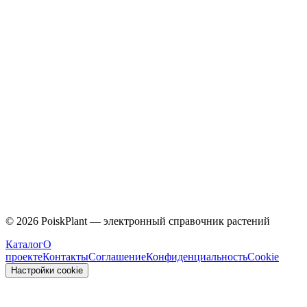
Caprifoliaceae
©
2026
PoiskPlant — электронный справочник растений
Каталог
О
проекте
Контакты
Соглашение
Конфиденциальность
Cookie
Настройки cookie